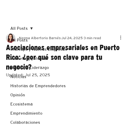
Suscribirme
All Posts
Nerma Albertorio Barnés
Jul 24, 2025
3 min read
All Posts
Asociaciones empresariales en Puerto
Startups y Nuevas Empresas
Rico: ¿por qué son clave para tu
Marketing y Ventas
negocio?
Gestión y Liderazgo
Updated:
Jul 25, 2025
Noticias
Historias de Emprendedores
Opinión
Ecosistema
Emprendimiento
Colaboraciones