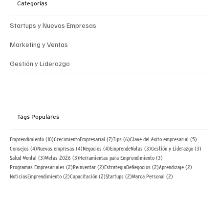
Categorías
Startups y Nuevas Empresas
Marketing y Ventas
Gestión y Liderazgo
Tags Populares
10 posts
7 posts
6 posts
5 posts
Emprendimiento
(10)
CrecimientoEmpresarial
(7)
Tips
(6)
Clave del éxito empresarial
(5)
4 posts
4 posts
4 posts
3 posts
3 posts
Consejos
(4)
Nuevas empresas
(4)
Negocios
(4)
EmprendeNotas
(3)
Gestión y Liderazgo
(3)
3 posts
3 posts
3 posts
Salud Mental
(3)
Metas 2026
(3)
Herramientas para Emprendimiento
(3)
2 posts
2 posts
2 posts
2 posts
Programas Empresariales
(2)
Reinventar
(2)
EstrategiaDeNegocios
(2)
Aprendizaje
(2)
2 posts
2 posts
2 posts
2 posts
NoticiasEmprendimiento
(2)
Capacitación
(2)
Startups
(2)
Marca Personal
(2)