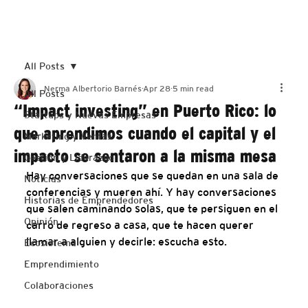
Suscribirme
All Posts
Nerma Albertorio Barnés
Apr 28
5 min read
All Posts
“Impact investing” en Puerto Rico: lo
Startups y Nuevas Empresas
que aprendimos cuando el capital y el
Marketing y Ventas
impacto se sentaron a la misma mesa
Gestión y Liderazgo
Hay conversaciones que se quedan en una sala de 
Noticias
conferencias y mueren ahí. Y hay conversaciones 
Historias de Emprendedores
que salen caminando solas, que te persiguen en el 
Opinión
carro de regreso a casa, que te hacen querer 
llamar a alguien y decirle: escucha esto.
Ecosistema
Emprendimiento
Colaboraciones