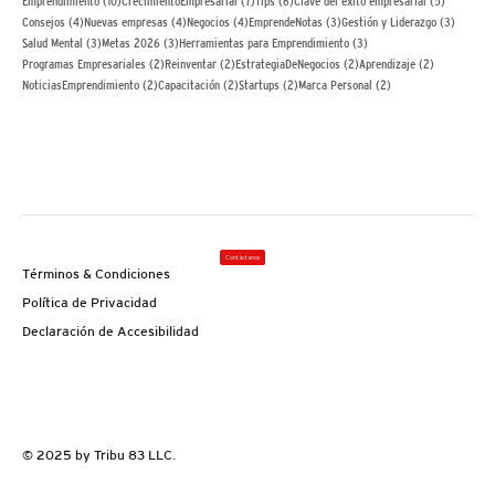
10 posts
7 posts
6 posts
5 posts
Emprendimiento
(10)
CrecimientoEmpresarial
(7)
Tips
(6)
Clave del éxito empresarial
(5)
4 posts
4 posts
4 posts
3 posts
3 posts
Consejos
(4)
Nuevas empresas
(4)
Negocios
(4)
EmprendeNotas
(3)
Gestión y Liderazgo
(3)
3 posts
3 posts
3 posts
Salud Mental
(3)
Metas 2026
(3)
Herramientas para Emprendimiento
(3)
2 posts
2 posts
2 posts
2 posts
Programas Empresariales
(2)
Reinventar
(2)
EstrategiaDeNegocios
(2)
Aprendizaje
(2)
2 posts
2 posts
2 posts
2 posts
NoticiasEmprendimiento
(2)
Capacitación
(2)
Startups
(2)
Marca Personal
(2)
Contáctanos
Términos & Condiciones
Política de Privacidad
Declaración de Accesibilidad
© 2025 by Tribu 83 LLC.